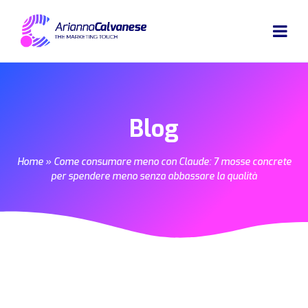
Blog
Home
»
Come consumare meno con Claude: 7 mosse concrete
per spendere meno senza abbassare la qualità