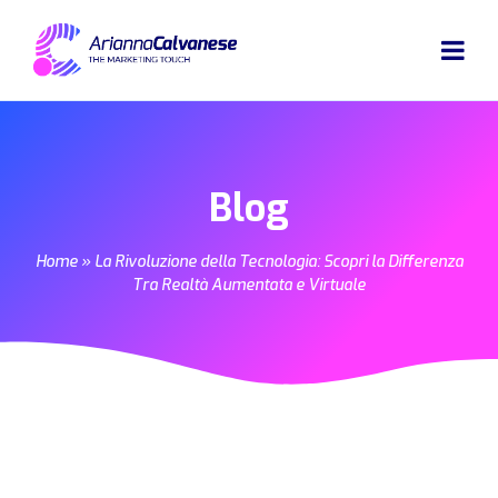
Blog
Home
»
La Rivoluzione della Tecnologia: Scopri la Differenza
Tra Realtà Aumentata e Virtuale