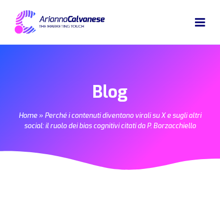
Blog
Home
»
Perché i contenuti diventano virali su X e sugli altri
social: il ruolo dei bias cognitivi citati da P. Borzacchiello